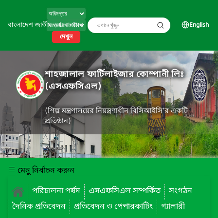
বাংলাদেশ জাতীয় তথ্য বাতায়ন
English
দেখুন
শাহজালাল ফার্টিলাইজার কোম্পানী লিঃ
(এসএফসিএল)
(শিল্প মন্ত্রণালয়ের নিয়ন্ত্রণাধীন বিসিআইসি’র একটি
প্রতিষ্ঠান)
মেনু নির্বাচন করুন
পরিচালনা পর্ষদ
এসএফসিএল সম্পর্কিত
সংগঠন
দৈনিক প্রতিবেদন
প্রতিবেদন ও পেপারকাটিং
গ্যালারী