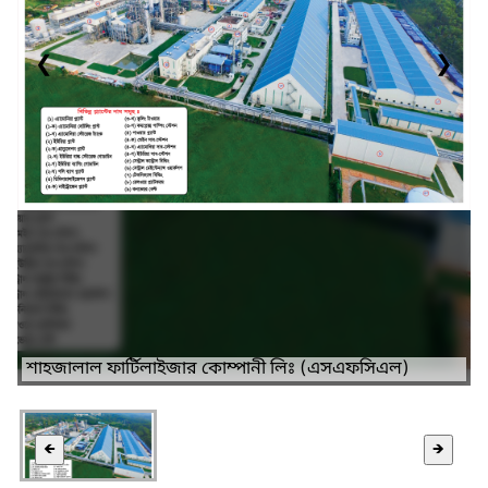
❮
❯
শাহজালাল ফার্টিলাইজার কোম্পানী লিঃ (এসএফসিএল)
🡸
🡺