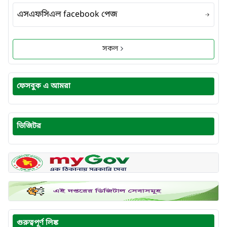
এসএফসিএল facebook পেজ
সকল
ফেসবুক এ আমরা
ভিজিটর
গুরুত্বপূর্ণ লিঙ্ক