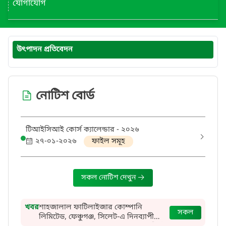
যোগাযোগ
উৎপাদন প্রতিবেদন
নোটিশ বোর্ড
টিআইসিআই কোর্স ক্যালেন্ডার - ২০২৬
২৭-০১-২০২৬
ফাইল সমূহ
সকল নোটিশ দেখুন
খবর
শাহজালাল ফাটিলাইজার কোম্পানি
সকল
লিমিটেড, ফেঞ্চুগঞ্জ, সিলেট-এ দিনব্যাপী