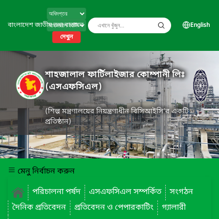
বাংলাদেশ জাতীয় তথ্য বাতায়ন
English
দেখুন
শাহজালাল ফার্টিলাইজার কোম্পানী লিঃ
(এসএফসিএল)
(শিল্প মন্ত্রণালয়ের নিয়ন্ত্রণাধীন বিসিআইসি’র একটি
প্রতিষ্ঠান)
মেনু নির্বাচন করুন
পরিচালনা পর্ষদ
এসএফসিএল সম্পর্কিত
সংগঠন
দৈনিক প্রতিবেদন
প্রতিবেদন ও পেপারকাটিং
গ্যালারী