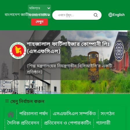
বাংলাদেশ জাতীয় তথ্য বাতায়ন
English
দেখুন
শাহজালাল ফার্টিলাইজার কোম্পানী লিঃ
(এসএফসিএল)
(শিল্প মন্ত্রণালয়ের নিয়ন্ত্রণাধীন বিসিআইসি’র একটি
প্রতিষ্ঠান)
মেনু নির্বাচন করুন
পরিচালনা পর্ষদ
এসএফসিএল সম্পর্কিত
সংগঠন
দৈনিক প্রতিবেদন
প্রতিবেদন ও পেপারকাটিং
গ্যালারী