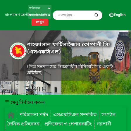
বাংলাদেশ জাতীয় তথ্য বাতায়ন
English
দেখুন
শাহজালাল ফার্টিলাইজার কোম্পানী লিঃ
(এসএফসিএল)
(শিল্প মন্ত্রণালয়ের নিয়ন্ত্রণাধীন বিসিআইসি’র একটি
প্রতিষ্ঠান)
মেনু নির্বাচন করুন
পরিচালনা পর্ষদ
এসএফসিএল সম্পর্কিত
সংগঠন
দৈনিক প্রতিবেদন
প্রতিবেদন ও পেপারকাটিং
গ্যালারী