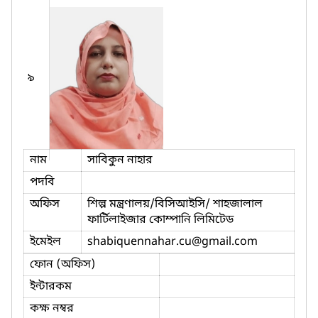
৯
নাম
সাবিকুন নাহার
পদবি
অফিস
শিল্প মন্ত্রণালয়/বিসিআইসি/ শাহজালাল
ফার্টিলাইজার কোম্পানি লিমিটেড
ইমেইল
shabiquennahar.cu
@gmail.com
ফোন (অফিস)
ইন্টারকম
কক্ষ নম্বর