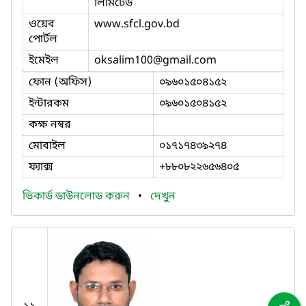
লিমিটেড
ওয়েব
www.sfcl.gov.bd
পোর্টল
ইমেইল
oksalim100
@gmail.com
ফোন (অফিস)
০৯৬০১৫০৪১৫২
ইন্টারকম
০৯৬০১৫০৪১৫২
কক্ষ নম্বর
মোবাইল
০১৭১৭৪৩৯২৭৪
ফ্যাক্স
+৮৮০৮২২৬৫৬৪০৫
ভিকার্ড ডাউনলোড করুন
•
দেখুন