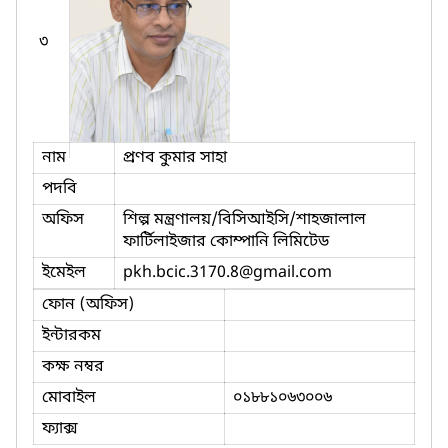
৩
নাম
প্রণব কুমার সাহা
পদবি
অফিস
শিল্প মন্ত্রণালয়/বিসিআইসি/শাহজালাল
ফার্টিলাইজার কোম্পানি লিমিটেড
ইমেইল
pkh.bcic.3170.8
@gmail.com
ফোন (অফিস)
ইন্টারকম
কক্ষ নম্বর
মোবাইল
০১৮৮১০৬৩০০৬
ফ্যাক্স