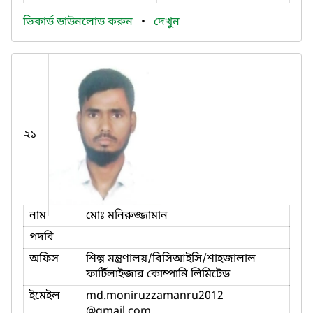
ভিকার্ড ডাউনলোড করুন
•
দেখুন
২১
নাম
মোঃ মনিরুজ্জামান
পদবি
অফিস
শিল্প মন্ত্রণালয়/বিসিআইসি/শাহজালাল
ফার্টিলাইজার কোম্পানি লিমিটেড
ইমেইল
md.moniruzzamanru2012
@gmail.com