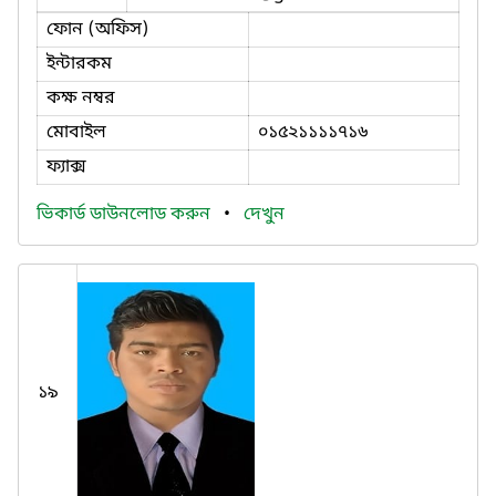
ফোন (অফিস)
ইন্টারকম
কক্ষ নম্বর
মোবাইল
০১৫২১১১১৭১৬
ফ্যাক্স
ভিকার্ড ডাউনলোড করুন
•
দেখুন
১৯