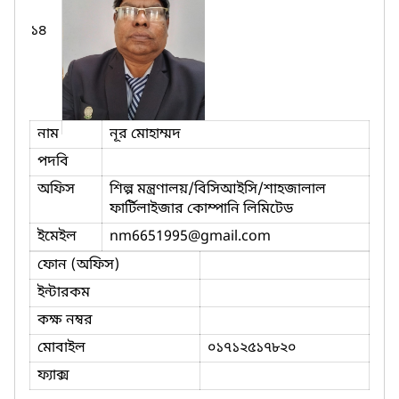
১৪
নাম
নূর মোহাম্মদ
পদবি
অফিস
শিল্প মন্ত্রণালয়/বিসিআইসি/শাহজালাল
ফার্টিলাইজার কোম্পানি লিমিটেড
ইমেইল
nm6651995
@gmail.com
ফোন (অফিস)
ইন্টারকম
কক্ষ নম্বর
মোবাইল
০১৭১২৫১৭৮২০
ফ্যাক্স