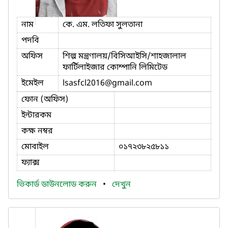
নাম
কে. এম. লতিফা সুলতানা
পদবি
অফিস
শিল্প মন্ত্রণালয়/বিসিআইসি/শাহজালাল
ফার্টিলাইজার কোম্পানি লিমিটেড
ইমেইল
lsasfcl2016
@gmail.com
ফোন (অফিস)
ইন্টারকম
কক্ষ নম্বর
মোবাইল
০১৭২৩৮২৫৮১১
ফ্যাক্স
ভিকার্ড ডাউনলোড করুন
•
দেখুন