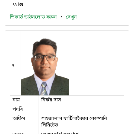
ফ্যাক্স
ভিকার্ড ডাউনলোড করুন
•
দেখুন
৭
নাম
নির্ঝর দাস
পদবি
অফিস
শাহজালাল ফার্টিলাইজার কোম্পানি
লিমিটেড