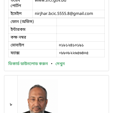
ওয়েব
www.sfcl.gov.bd
পোর্টল
ইমেইল
nirjhar.bcic.5555.8
@gmail.com
ফোন (অফিস)
ইন্টারকম
কক্ষ নম্বর
মোবাইল
০১৮১২৪১০১৯১
ফ্যাক্স
+৮৮০৮২২৬৫৬৪০৫
ভিকার্ড ডাউনলোড করুন
•
দেখুন
৮