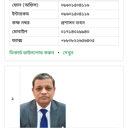
ফোন (অফিস)
০৯৬০১৫০৪১১৬
ইন্টারকম
০৯৬০১৫০৪১১৬
কক্ষ নম্বর
প্রশাসন ভবন
মোবাইল
০১৭১৪৩২৯৯৪৩
ফ্যাক্স
+৮৮০৮২২৬৫৬৪০৫
ভিকার্ড ডাউনলোড করুন
•
দেখুন
২