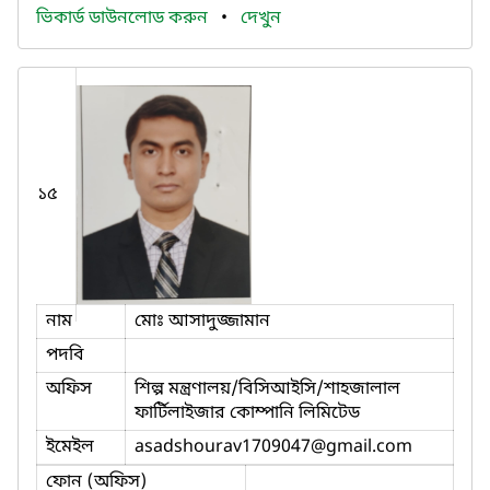
ভিকার্ড ডাউনলোড করুন
•
দেখুন
১৫
নাম
মোঃ আসাদুজ্জামান
পদবি
অফিস
শিল্প মন্ত্রণালয়/বিসিআইসি/শাহজালাল
ফার্টিলাইজার কোম্পানি লিমিটেড
ইমেইল
asadshourav1709047
@gmail.com
ফোন (অফিস)