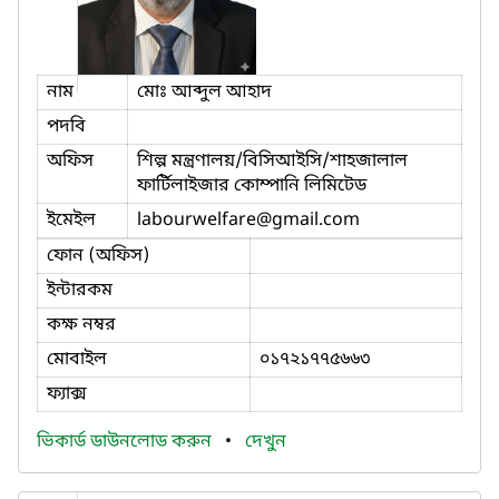
নাম
মোঃ আব্দুল আহাদ
পদবি
অফিস
শিল্প মন্ত্রণালয়/বিসিআইসি/শাহজালাল
ফার্টিলাইজার কোম্পানি লিমিটেড
ইমেইল
labourwelfare
@gmail.com
ফোন (অফিস)
ইন্টারকম
কক্ষ নম্বর
মোবাইল
০১৭২১৭৭৫৬৬৩
ফ্যাক্স
ভিকার্ড ডাউনলোড করুন
•
দেখুন