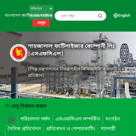
বাংলাদেশ জাতীয় তথ্য বাতায়ন
English
দেখুন
শাহজালাল ফার্টিলাইজার কোম্পানী লিঃ
(এসএফসিএল)
(শিল্প মন্ত্রণালয়ের নিয়ন্ত্রণাধীন বিসিআইসি’র একটি
প্রতিষ্ঠান)
মেনু নির্বাচন করুন
পরিচালনা পর্ষদ
এসএফসিএল সম্পর্কিত
সংগঠন
দৈনিক প্রতিবেদন
প্রতিবেদন ও পেপারকাটিং
গ্যালারী