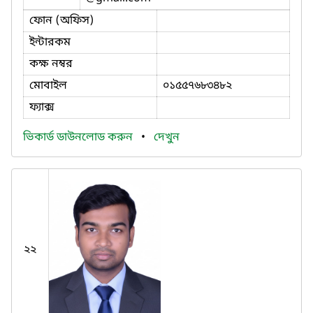
ফোন (অফিস)
ইন্টারকম
কক্ষ নম্বর
মোবাইল
০১৫৫৭৬৮৩৪৮২
ফ্যাক্স
ভিকার্ড ডাউনলোড করুন
•
দেখুন
২২