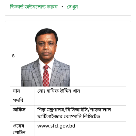
ভিকার্ড ডাউনলোড করুন
•
দেখুন
৪
নাম
মোঃ হানিফ উদ্দিন খান
পদবি
অফিস
শিল্প মন্ত্রণালয়/বিসিআইসি/শাহজালাল
ফার্টিলাইজার কোম্পানি লিমিটেড
ওয়েব
www.sfcl.gov.bd
পোর্টল