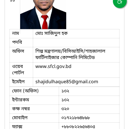
১১
নাম
মোঃ সাজিদুল হক
পদবি
অফিস
শিল্প মন্ত্রণালয়/বিসিআইসি/শাহজালাল
ফার্টিলাইজার কোম্পানি লিমিটেড
ওয়েব
www.sfcl.gov.bd
পোর্টল
ইমেইল
shajidulhaque85
@gmail.com
ফোন (অফিস)
১৩২
ইন্টারকম
১৩২
কক্ষ নম্বর
৩২০
মোবাইল
০১৭২১৮৬৪৮৯৮
ফ্যাক্স
+৮৮০৮২২৬৫৬৪০৫