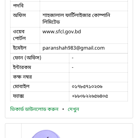
পদবি
অফিস
শাহজালাল ফার্টিলাইজার কোম্পানি
লিমিটেড
ওয়েব
www.sfcl.gov.bd
পোর্টল
ইমেইল
paranshah983
@gmail.com
ফোন (অফিস)
-
ইন্টারকম
-
কক্ষ নম্বর
মোবাইল
০১৭৮৫৭১০২৩৬
ফ্যাক্স
+৮৮০৮২২৬৫৬৪০৫
ভিকার্ড ডাউনলোড করুন
•
দেখুন