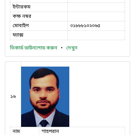
ইন্টারকম
কক্ষ নম্বর
মোবাইল
০১৮৮৮১০২০৬৫
ফ্যাক্স
ভিকার্ড ডাউনলোড করুন
•
দেখুন
১৬
নাম
শাহপরান