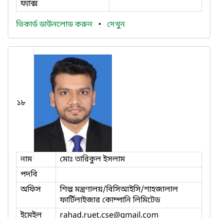
ফ্যাক্স
ভিকার্ড ডাউনলোড করুন
•
দেখুন
১৮
নাম
মোঃ তারিকুল ইসলাম
পদবি
অফিস
শিল্প মন্ত্রণালয়/বিসিআইসি/শাহজালাল
ফার্টিলাইজার কোম্পানি লিমিটেড
ইমেইল
rahad.ruet.cse
@gmail.com