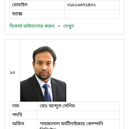
মোবাইল
০১৮১৬৬৭২৪০২
ফ্যাক্স
ভিকার্ড ডাউনলোড করুন
•
দেখুন
১০
নাম
মোঃ আব্দুস সেলিম
পদবি
অফিস
শাহজালাল ফার্টিলাইজার কোম্পানি