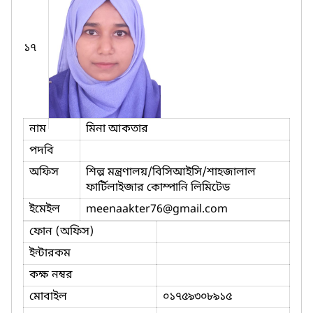
১৭
নাম
মিনা আকতার
পদবি
অফিস
শিল্প মন্ত্রণালয়/বিসিআইসি/শাহজালাল
ফার্টিলাইজার কোম্পানি লিমিটেড
ইমেইল
meenaakter76
@gmail.com
ফোন (অফিস)
ইন্টারকম
কক্ষ নম্বর
মোবাইল
০১৭৫৯৩০৮৯১৫