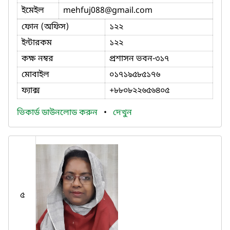
ইমেইল
mehfuj088
@gmail.com
ফোন (অফিস)
১২২
ইন্টারকম
১২২
কক্ষ নম্বর
প্রশাসন ভবন-৩১৭
মোবাইল
০১৭১৯৫৮৫১৭৬
ফ্যাক্স
+৮৮০৮২২৬৫৬৪০৫
ভিকার্ড ডাউনলোড করুন
•
দেখুন
৫