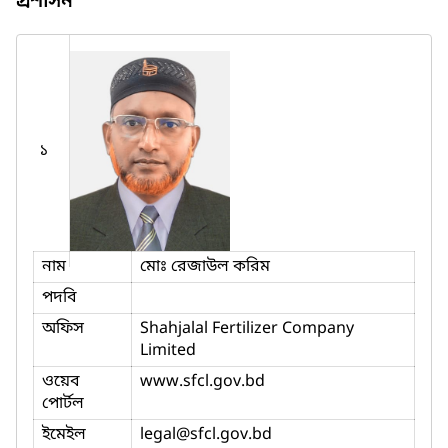
প্রশাসন
১
নাম
মোঃ রেজাউল করিম
পদবি
অফিস
Shahjalal Fertilizer Company
Limited
ওয়েব
www.sfcl.gov.bd
পোর্টল
ইমেইল
legal
@sfcl.gov.bd